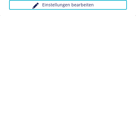
Einstellungen bearbeiten
Anfragen wegen Bildvorlagen bitte unter Angabe des
Verwendungszwecks an:
fotoservice@dhm.de
Schlagwörter:
Militär
Datenschutz
Kontakt
Impressum