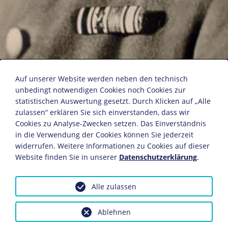
Kurt Daluege
Auf unserer Website werden neben den technisch
unbedingt notwendigen Cookies noch Cookies zur
statistischen Auswertung gesetzt. Durch Klicken auf „Alle
Fotografie: Heinrich Hoffmann (1885-1957)
zulassen“ erklären Sie sich einverstanden, dass wir
München, 1933-1937
Cookies zu Analyse-Zwecken setzen. Das Einverständnis
in die Verwendung der Cookies können Sie jederzeit
Fotopostkarte
widerrufen. Weitere Informationen zu Cookies auf dieser
14,1 x 9 cm
Website finden Sie in unserer
Datenschutzerklärung
.
Bildnachweis: Deutsches Historisches Museum,
Berlin
Alle zulassen
Inv.-Nr.: Pk 94/449
Dieses Objekt ist eingebunden in folgende LeMO-Seite:
Ablehnen
Biografie Kurt Daluege