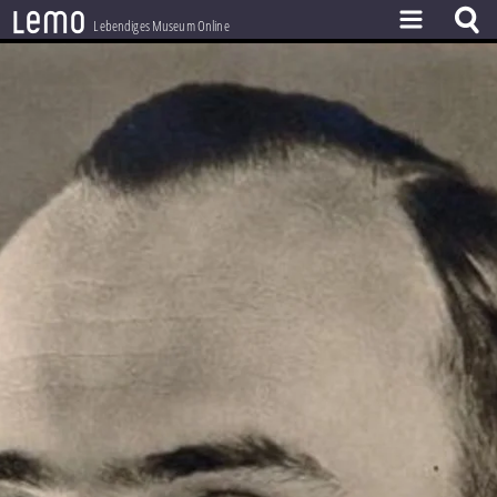
l
e
m
o
Lebendiges Museum Online
ZEITSTRAHL
THEMEN
ZEITZEUGEN
BESTAND
LERNEN
PROJEKT