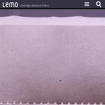
l
e
m
o
Lebendiges Museum Online
ZEITSTRAHL
THEMEN
ZEITZEUGEN
BESTAND
LERNEN
PROJEKT