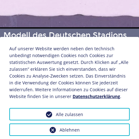
Modell des Deutschen Stadions
in Nürnberg
Auf unserer Website werden neben den technisch
unbedingt notwendigen Cookies noch Cookies zur
statistischen Auswertung gesetzt. Durch Klicken auf „Alle
Postkarte
zulassen“ erklären Sie sich einverstanden, dass wir
Verlag: Liebermann und Co.
Cookies zu Analyse-Zwecken setzen. Das Einverständnis
in die Verwendung der Cookies können Sie jederzeit
Nürnberg, um 1937
widerrufen. Weitere Informationen zu Cookies auf dieser
10,4 x 14,8 cm
Website finden Sie in unserer
Datenschutzerklärung
.
Bildnachweis: Deutsches Historisches Museum,
Berlin
Alle zulassen
Inv.-Nr.: PK 98/180
Dieses Objekt ist eingebunden in folgende LeMO-Seite:
Ablehnen
NS-Architektur