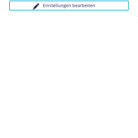
Einstellungen bearbeiten
Anfragen wegen Bildvorlagen bitte unter Angabe des
Verwendungszwecks an:
fotoservice@dhm.de
Schlagwörter:
Deutsches Stadion
Architektur
Sport
Datenschutz
Kontakt
Impressum