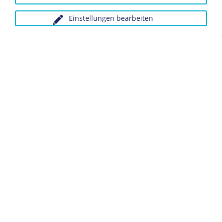
Die Legion Condor
Einstellungen bearbeiten
Anfragen wegen Bildvorlagen bitte unter Angabe des
Verwendungszwecks an:
fotoservice@dhm.de
Schlagwörter:
Spanischer Bürgerkrieg
Legion Condor
Militär
Datenschutz
Kontakt
Impressum