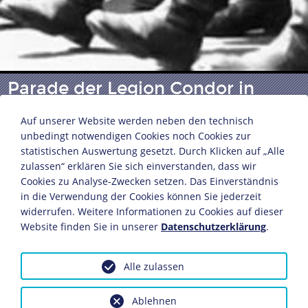
Parade der Legion Condor in
Berlin "Unter den Linden"
Auf unserer Website werden neben den technisch
unbedingt notwendigen Cookies noch Cookies zur
statistischen Auswertung gesetzt. Durch Klicken auf „Alle
Pressebild-Verlag Schirner
zulassen“ erklären Sie sich einverstanden, dass wir
Berlin, 6. Juni 1939
Cookies zu Analyse-Zwecken setzen. Das Einverständnis
Fotografie
in die Verwendung der Cookies können Sie jederzeit
widerrufen. Weitere Informationen zu Cookies auf dieser
Bildnachweis: Deutsches Historisches Museum,
Website finden Sie in unserer
Datenschutzerklärung
.
Berlin
Inv.-Nr.: Schirner 8897
Alle zulassen
Dieses Objekt ist eingebunden in folgende LeMO-
Seiten:
Ablehnen
Die deutsch-spanischen Beziehungen