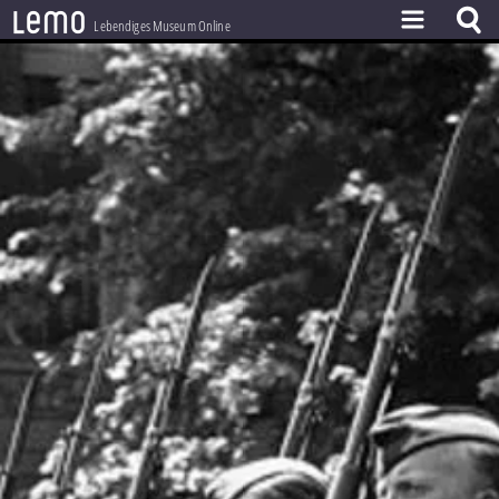
l
e
m
o
Lebendiges Museum Online
ZEITSTRAHL
THEMEN
ZEITZEUGEN
BESTAND
LERNEN
PROJEKT