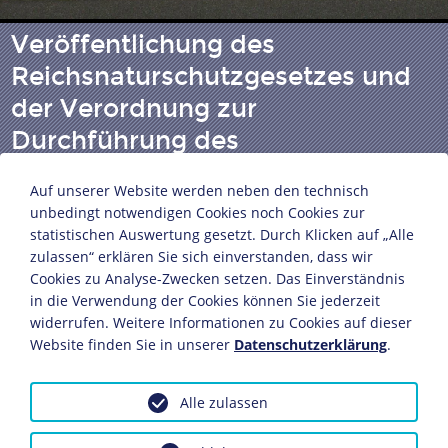
Veröffentlichung des
Reichsnaturschutzgesetzes und
der Verordnung zur
Durchführung des
Reichsnaturschutzgesetzes
Auf unserer Website werden neben den technisch
unbedingt notwendigen Cookies noch Cookies zur
statistischen Auswertung gesetzt. Durch Klicken auf „Alle
Herausgeber: Reichsministerium des Inneren, Berlin
zulassen“ erklären Sie sich einverstanden, dass wir
Deutsches Reich, 1935
Cookies zu Analyse-Zwecken setzen. Das Einverständnis
Papier
in die Verwendung der Cookies können Sie jederzeit
28,5 x 20,5 cm
widerrufen. Weitere Informationen zu Cookies auf dieser
Website finden Sie in unserer
Datenschutzerklärung
.
Bildnachweis: Deutsches Historisches Museum,
Berlin
Inv.-Nr.: Z 465 -1935,T.1<a>,68/120
Alle zulassen
Dieses Objekt ist eingebunden in folgende LeMO-Seite: