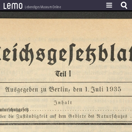
l
e
m
o
Lebendiges Museum Online
ZEITSTRAHL
THEMEN
ZEITZEUGEN
BESTAND
LERNEN
PROJEKT