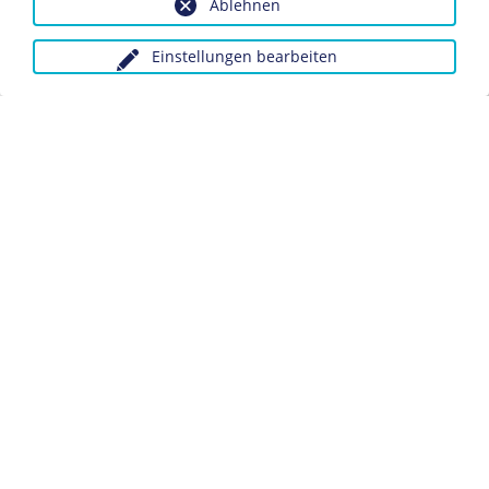
Ablehnen
Naturschutz im Nationalsozialismus
Einstellungen bearbeiten
Anfragen wegen Bildvorlagen bitte unter Angabe des
Verwendungszwecks an:
fotoservice@dhm.de
Schlagwörter:
Naturschutz
Datenschutz
Kontakt
Impressum