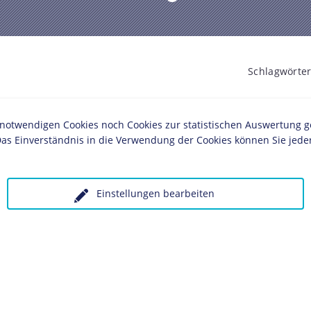
Schlagwörter
Ruhrbesetz
ches Museum, Berlin
twendigen Cookies noch Cookies zur statistischen Auswertung geset
as Einverständnis in die Verwendung der Cookies können Sie jeder
schland von einem vernichtenden „Monster“
ischen Kappe bezieht sich auf deutsche
Einstellungen bearbeiten
 Kolonialtruppen im besetzten Rheinland.
olgende LeMO-Seiten: