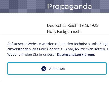
Propaganda
Deutsches Reich, 1923/1925
Holz, Farbgemisch
Durchmesser: 45 cm
Bildnachweis: Deutsches Historis
Auf unserer Website werden neben den technisch unbedingt no
einverstanden, dass wir Cookies zu Analyse-Zwecken setzen. D
Inv.-Nr.: 1990/1463
Website finden Sie in unserer
Datenschutzerklärung
.
Auf dieser Schießscheibe wird Deut
bedroht. Das Wesen mit der französ
Ablehnen
Propaganda gegen die französischen
Dieses Objekt ist eingebunden in f
Die Weimarer Republik
Innenpolitik
Die Ruhrbesetzung
Chronik 1923