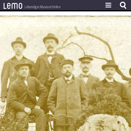
l
e
m
o
Lebendiges Museum Online
ZEITSTRAHL
THEMEN
ZEITZEUGEN
BESTAND
LERNEN
PROJEKT