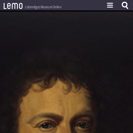
l
e
m
o
Lebendiges Museum Online
ZEITSTRAHL
THEMEN
ZEITZEUGEN
BESTAND
LERNEN
PROJEKT