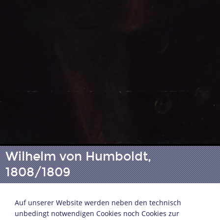
Wilhelm von Humboldt,
1808/1809
Auf unserer Website werden neben den technisch
Gottlieb Schick (1776-1812)
unbedingt notwendigen Cookies noch Cookies zur