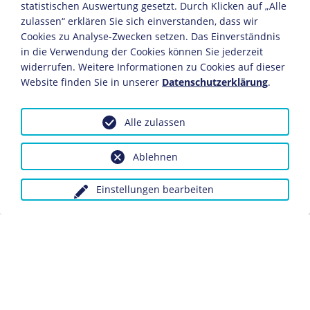
Rom, 1808/1809
statistischen Auswertung gesetzt. Durch Klicken auf „Alle
Öl/Leinwand
zulassen“ erklären Sie sich einverstanden, dass wir
86 x 66 cm
Cookies zu Analyse-Zwecken setzen. Das Einverständnis
in die Verwendung der Cookies können Sie jederzeit
Bildnachweis: Deutsches Historisches Museum,
widerrufen. Weitere Informationen zu Cookies auf dieser
Berlin
Website finden Sie in unserer
Datenschutzerklärung
.
Inv.-Nr.: Gm 97/19
Wilhelm von Humboldt war von 1802 bis 1808
Alle zulassen
preußischer Gesandter in Rom. Gottlieb Schick ging
ebenfalls 1802 nach Rom, wo er im Hause der
Ablehnen
Humboldts verkehrte. Die schwarze Uniform Humboldts
könnte auf dessen Diplomatenstand hinweisen.
Einstellungen bearbeiten
Dieses Objekt ist eingebunden in folgende LeMO-
Seiten:
Biografie Wilhelm von Humboldt
Vormärz und Revolution 1815-1849: Wissenschaft,
Forschung und Technik
Chronik 1819