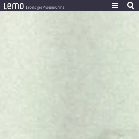
l
e
m
o
Lebendiges Museum Online
ZEITSTRAHL
THEMEN
ZEITZEUGEN
BESTAND
LERNEN
PROJEKT