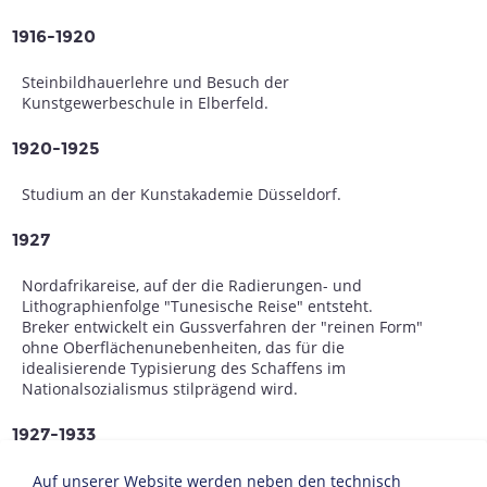
1916-1920
Steinbildhauerlehre und Besuch der
Kunstgewerbeschule in Elberfeld.
1920-1925
Studium an der Kunstakademie Düsseldorf.
1927
Nordafrikareise, auf der die Radierungen- und
Lithographienfolge "Tunesische Reise" entsteht.
Breker entwickelt ein Gussverfahren der "reinen Form"
ohne Oberflächenunebenheiten, das für die
idealisierende Typisierung des Schaffens im
Nationalsozialismus stilprägend wird.
1927-1933
Nach mehreren Paris-Reisen lässt sich Breker als
Auf unserer Website werden neben den technisch