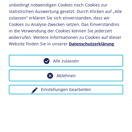
Bildhauer in der Stadt nieder, wo er mit Künstlern wie
unbedingt notwendigen Cookies noch Cookies zur
Robert Delaunay
, Jean Cocteau (1889-1963) und Man Ray
statistischen Auswertung gesetzt. Durch Klicken auf „Alle
(1890-1976) in freundschaftlichem Kontakt steht.
zulassen“ erklären Sie sich einverstanden, dass wir
Cookies zu Analyse-Zwecken setzen. Das Einverständnis
1933
in die Verwendung der Cookies können Sie jederzeit
widerrufen. Weitere Informationen zu Cookies auf dieser
Breker erhält den Rom-Preis des preußischen
Website finden Sie in unserer
Datenschutzerklärung
.
Kulturministeriums und verbringt ein Jahr in der Villa
Massimo.
Alle zulassen
1934
Ablehnen
Übersiedlung nach Berlin.
1935
Einstellungen bearbeiten
Teilnahme an der Ausstellung der "Berliner Secession".
1936
Beteiligung an der Olympischen Kunstausstellung in
Berlin. Breker gewinnt beim Plastik-Wettbewerb die