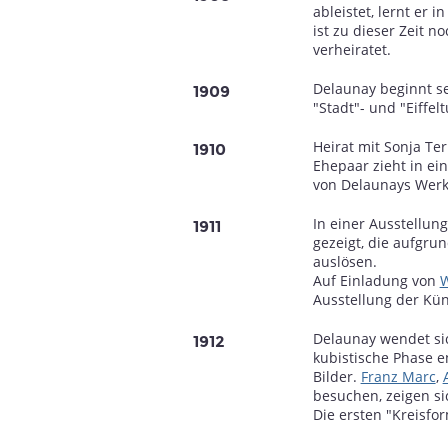
ableistet, lernt er 
ist zu dieser Zeit 
verheiratet.
Delaunay beginnt se
1909
"Stadt"- und "Eiffel
Heirat mit Sonja Te
1910
Ehepaar zieht in ei
von Delaunays Werk
In einer Ausstellung
1911
gezeigt, die aufgru
auslösen.
Auf Einladung von
W
Ausstellung der Kün
Delaunay wendet sic
1912
kubistische Phase en
Bilder.
Franz Marc
,
besuchen, zeigen s
Die ersten "Kreisfo