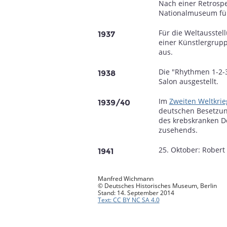
Nach einer Retrospe
Nationalmuseum für
Für die Weltausstel
1937
einer Künstlergrupp
aus.
Die "Rhythmen 1-2-3
1938
Salon ausgestellt.
Im
Zweiten Weltkrie
1939/40
deutschen Besetzun
des krebskranken De
zusehends.
25. Oktober: Robert 
1941
Manfred Wichmann
© Deutsches Historisches Museum, Berlin
Stand: 14. September 2014
Text: CC BY NC SA 4.0