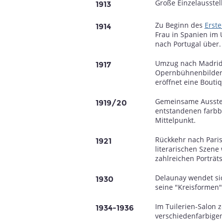
Große Einzelausstell
1913
Zu Beginn des
Erste
1914
Frau in Spanien im 
nach Portugal über.
Umzug nach Madrid,
1917
Opernbühnenbilder 
eröffnet eine Bouti
Gemeinsame Ausstell
1919/20
entstandenen farbb
Mittelpunkt.
Rückkehr nach Pari
1921
literarischen Szene
zahlreichen Porträt
Delaunay wendet sic
1930
seine "Kreisformen" 
Im Tuilerien-Salon 
1934-1936
verschiedenfarbigen