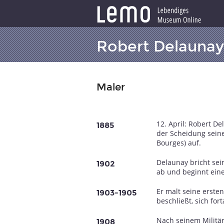
Robert Delaunay
Maler
12. April: Robert D
1885
der Scheidung seine
Bourges) auf.
Delaunay bricht sei
1902
ab und beginnt ein
Er malt seine erste
1903-1905
beschließt, sich fo
Nach seinem Militär
1908