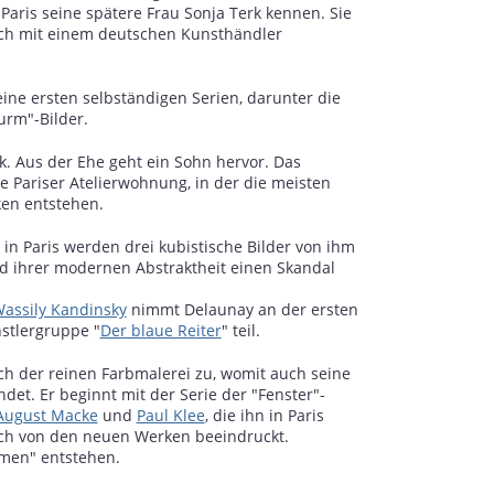
in Paris seine spätere Frau Sonja Terk kennen. Sie
noch mit einem deutschen Kunsthändler
ine ersten selbständigen Serien, darunter die
turm"-Bilder.
rk. Aus der Ehe geht ein Sohn hervor. Das
ne Pariser Atelierwohnung, in der die meisten
en entstehen.
 in Paris werden drei kubistische Bilder von ihm
nd ihrer modernen Abstraktheit einen Skandal
assily Kandinsky
nimmt Delaunay an der ersten
stlergruppe "
Der blaue Reiter
" teil.
h der reinen Farbmalerei zu, womit auch seine
det. Er beginnt mit der Serie der "Fenster"-
August Macke
und
Paul Klee
, die ihn in Paris
ich von den neuen Werken beeindruckt.
rmen" entstehen.