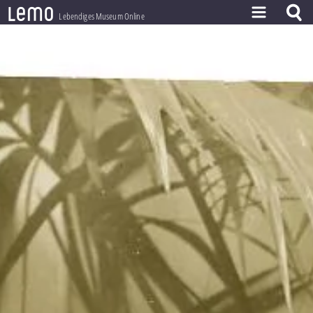
l
e
m
o
Lebendiges Museum Online
ZEITSTRAHL
THEMEN
ZEITZEUGEN
BESTAND
LERNEN
PROJEKT