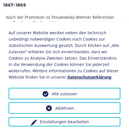
1867-1869
Nach der Promotion ist Posadowsky-Wehner Referendar
am Breslauer Stadtgericht.
Auf unserer Website werden neben den technisch
1869-1873
unbedingt notwendigen Cookies noch Cookies zur
statistischen Auswertung gesetzt. Durch Klicken auf „Alle
Er verlässt den Staatsdienst und ist als Gutswirt tätig.
zulassen“ erklären Sie sich einverstanden, dass wir
Cookies zu Analyse-Zwecken setzen. Das Einverständnis
1873-1882
in die Verwendung der Cookies können Sie jederzeit
widerrufen. Weitere Informationen zu Cookies auf dieser
Landrat in der Provinz Posen.
Website finden Sie in unserer
Datenschutzerklärung
.
1882-1885
Alle zulassen
Mitglied des preußischen Abgeordnetenhauses für die
Freikonservative Partei.
Ablehnen
1883
Einstellungen bearbeiten
Posadowsky-Wehners erste sozialpolitische Studie