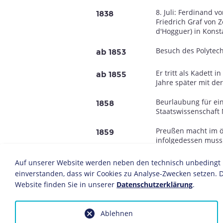
8. Juli: Ferdinand 
1838
Friedrich Graf von 
d'Hogguer) in Konst
Besuch des Polytech
ab 1853
Er tritt als Kadett 
ab 1855
Jahre später mit de
Beurlaubung für ein
1858
Staatswissenschaft
Preußen macht im ös
1859
infolgedessen muss
zum Ingenieurkorps
Auf unserer Website werden neben den technisch unbedingt no
Beurlaubt, kämpft e
1863
einverstanden, dass wir Cookies zu Analyse-Zwecken setzen. D
Konföderierten.
Website finden Sie in unserer
Datenschutzerklärung
.
In Nordamerika unte
Zeppelin kehrt nach
1864
Ablehnen
württembergischer O