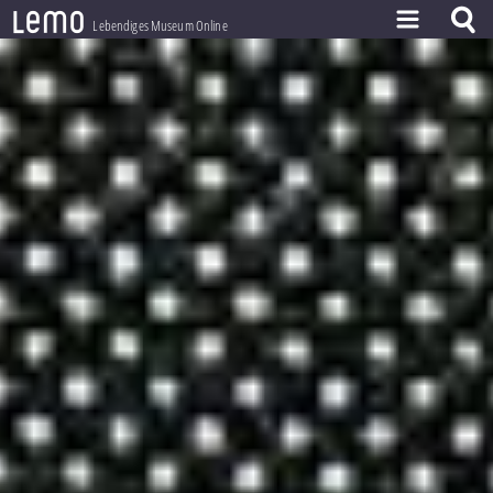
l
e
m
o
Lebendiges Museum Online
ZEITSTRAHL
THEMEN
ZEITZEUGEN
BESTAND
LERNEN
PROJEKT