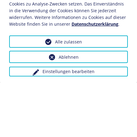
1929
Cookies zu Analyse-Zwecken setzen. Das Einverständnis
in die Verwendung der Cookies können Sie jederzeit
Franco stattet der Infanterieschule der Reichswehr in
widerrufen. Weitere Informationen zu Cookies auf dieser
Dresden einen Besuch ab.
Website finden Sie in unserer
Datenschutzerklärung
.
1931
Alle zulassen
Ende der Monarchie, Spanien wird Republik.
Ablehnen
1932-1933
Franco ist Militärgouverneur in La Coruña in
Einstellungen bearbeiten
Nordwestspanien, anschließend auf den Balearen.
1934
Franco arbeitet im Kriegsministerium in Madrid. In
Asturien unterdrückt er rücksichtslos einen großen
Arbeiteraufstand, der sich gegen die neue
rechtskonservative Regierung Spaniens richtet.
Aufgrund seines harten Vorgehens erhält er
Anerkennung von der politischen Rechten.