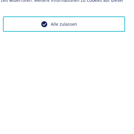
zeit widerrufen. Weitere Informationen zu Cookies auf dieser
Alle zulassen
 und Hans Albers bei der
es Films "Der letzte Mann", 1955