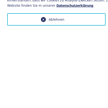
einverstanden, dass wir Cookies zu Analyse-Zwecken setzen. D
Berlin, wo er als Th
Website finden Sie in unserer
Datenschutzerklärung
Als Nebenverdienst 
.
Stummfilmen, wobei
Hochstapler darstell
Ablehnen
Nach Kriegsende sp
1918
verschiedenen Berli
Komischen Oper in 
und Operetten mit.
Beginn der Beziehun
1925
Oktober: Albers wec
1928
seinen ersten Bühne
Schauspiel "Die Verb
In dem von
Erwin Pi
1929
bearbeiteten Stück "
Albers, der bis dah
hat, übernimmt in 
uns" die Rolle des R
Lieder werden beka