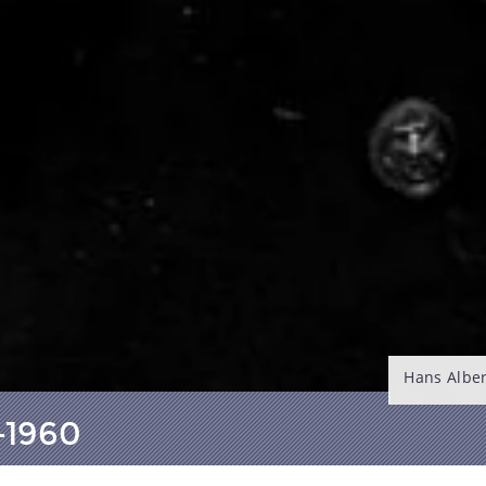
Hans Alber
-1960