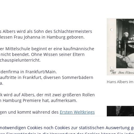
 Albers wird als Sohn des Schlachtermeisters
 dessen Frau Johanna in Hamburg geboren.
r Mittelschule beginnt er eine kaufmännische
h nicht beendet. Ohne Wissen seiner Eltern
chauspielunterricht.
eidenfirma in Frankfurt/Main.
auftritte in Frankfurt, diversen Sommerbädern
Hans Albers im
a.
k wird auf Albers, der mit zwei größeren Rollen
in Hamburg Premiere hat, aufmerksam.
zogen und kommt während des
Ersten Weltkriegs
twendigen Cookies noch Cookies zur statistischen Auswertung geset
von einer schweren Verwundung geht er nach