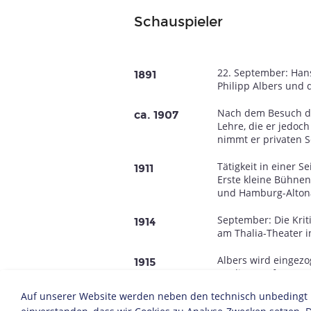
Schauspieler
22. September: Hans
1891
Philipp Albers und
Nach dem Besuch de
ca. 1907
Lehre, die er jedoc
nimmt er privaten S
Tätigkeit in einer S
1911
Erste kleine Bühnen
und Hamburg-Alton
September: Die Kriti
1914
am Thalia-Theater 
Albers wird einge
1915
an die Westfront.
Auf unserer Website werden neben den technisch unbedingt no
Nach der Genesung 
1917