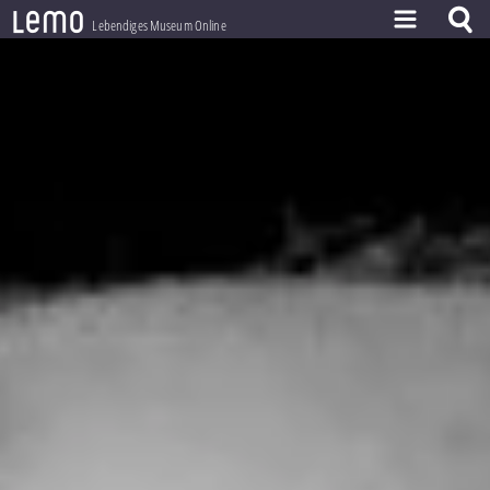
l
e
m
o
Lebendiges Museum Online
ZEITSTRAHL
THEMEN
ZEITZEUGEN
BESTAND
LERNEN
PROJEKT