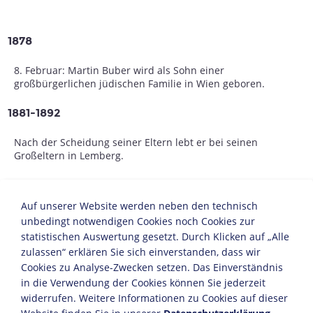
1878
8. Februar: Martin Buber wird als Sohn einer
großbürgerlichen jüdischen Familie in Wien geboren.
1881-1892
Nach der Scheidung seiner Eltern lebt er bei seinen
Großeltern in Lemberg.
ab 1896
Auf unserer Website werden neben den technisch
Nach dem Besuch des polnischen Gymnasiums in
unbedingt notwendigen Cookies noch Cookies zur
Lemberg studiert Buber u.a. Philosophie, Psychiatrie
statistischen Auswertung gesetzt. Durch Klicken auf „Alle
sowie Germanistik in Wien, das er in Leipzig, Berlin und
zulassen“ erklären Sie sich einverstanden, dass wir
Zürich fortsetzt.
Cookies zu Analyse-Zwecken setzen. Das Einverständnis
in die Verwendung der Cookies können Sie jederzeit
1898
widerrufen. Weitere Informationen zu Cookies auf dieser
Buber gründet in Leipzig einen Verein jüdischer