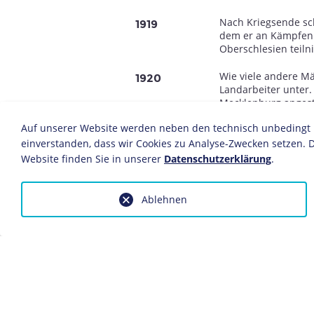
Nach Kriegsende sc
1919
dem er an Kämpfen 
Oberschlesien teiln
Wie viele andere M
1920
Landarbeiter unter.
Mecklenburg angeste
Auf unserer Website werden neben den technisch unbedingt no
Er tritt der
National
1922
einverstanden, dass wir Cookies zu Analyse-Zwecken setzen. D
bei.
Website finden Sie in unserer
Datenschutzerklärung
.
31. Mai: Höß ist an
1923
beteiligt. Die Täter
hätten Kadow verdäc
Ablehnen
Albert Leo Schlaget
Ruhrgebiet
verraten
15. März: Wegen Be
1924
"Parchimer Fememor
Haftstrafe. Sein Ko
Haft verurteilt.