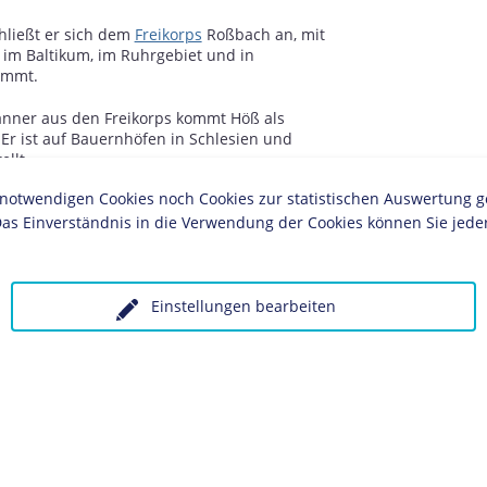
hließt er sich dem
Freikorps
Roßbach an, mit
im Baltikum, im Ruhrgebiet und in
immt.
änner aus den Freikorps kommt Höß als
 Er ist auf Bauernhöfen in Schlesien und
llt.
twendigen Cookies noch Cookies zur statistischen Auswertung geset
sozialistischen Deutschen Arbeiterpartei
(NSDAP)
as Einverständnis in die Verwendung der Cookies können Sie jeder
 der Ermordung von Walter Kadow (1900-1923)
, ehemalige Freikorps-Mitglieder, behaupten, sie
htigt, ein kommunistischer Spitzel zu sein und
Einstellungen bearbeiten
er
an die französischen
Besatzungsbehörden im
 zu haben.
teiligung an der Ermordung Kadows, dem
d", Verurteilung zu einer zehnjährigen
mplize
Martin Bormann
wird zu einer einjährigen