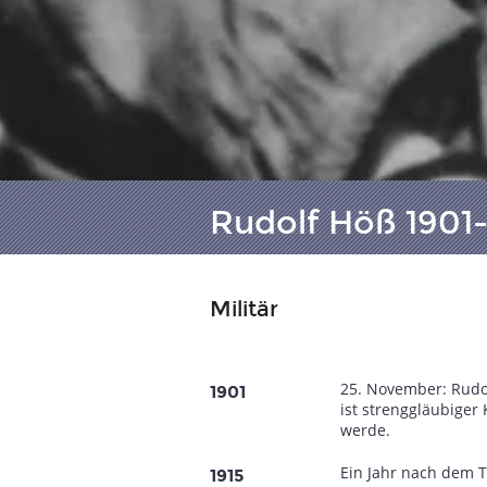
Rudolf Höß 1901-
Militär
25. November: Rudo
1901
ist strenggläubiger
werde.
Ein Jahr nach dem T
1915