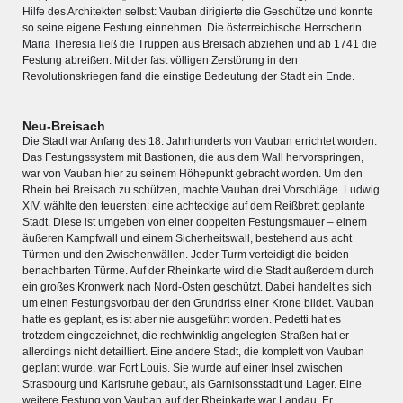
Wissenswert
Hilfe des Architekten selbst: Vauban dirigierte die Geschütze und konnte
so seine eigene Festung einnehmen. Die österreichische Herrscherin
Maria Theresia ließ die Truppen aus Breisach abziehen und ab 1741 die
Festung abreißen. Mit der fast völligen Zerstörung in den
Revolutionskriegen fand die einstige Bedeutung der Stadt ein Ende.
Neu-Breisach
Die Stadt war Anfang des 18. Jahrhunderts von Vauban errichtet worden.
Das Festungssystem mit Bastionen, die aus dem Wall hervorspringen,
war von Vauban hier zu seinem Höhepunkt gebracht worden. Um den
Rhein bei Breisach zu schützen, machte Vauban drei Vorschläge. Ludwig
XIV. wählte den teuersten: eine achteckige auf dem Reißbrett geplante
Stadt. Diese ist umgeben von einer doppelten Festungsmauer – einem
äußeren Kampfwall und einem Sicherheitswall, bestehend aus acht
Türmen und den Zwischenwällen. Jeder Turm verteidigt die beiden
benachbarten Türme. Auf der Rheinkarte wird die Stadt außerdem durch
ein großes Kronwerk nach Nord-Osten geschützt. Dabei handelt es sich
um einen Festungsvorbau der den Grundriss einer Krone bildet. Vauban
DER RHEIN VON BASEL BIS KOBLENZ
hatte es geplant, es ist aber nie ausgeführt worden. Pedetti hat es
trotzdem eingezeichnet, die rechtwinklig angelegten Straßen hat er
Ganz neue Vorstellung des Rheinstroms 1794
allerdings nicht detailliert. Eine andere Stadt, die komplett von Vauban
geplant wurde, war Fort Louis. Sie wurde auf einer Insel zwischen
Details der historischen Rheinkarte
Strasbourg und Karlsruhe gebaut, als Garnisonsstadt und Lager. Eine
weitere Festung von Vauban auf der Rheinkarte war Landau. Er