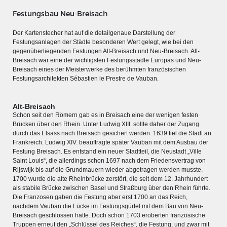
Festungsbau Neu-Breisach
Der Kartenstecher hat auf die detailgenaue Darstellung der
Festungsanlagen der Städte besonderen Wert gelegt, wie bei den
gegenüberliegenden Festungen Alt-Breisach und Neu-Breisach. Alt-
Breisach war eine der wichtigsten Festungsstädte Europas und Neu-
Breisach eines der Meisterwerke des berühmten französischen
Festungsarchitekten Sébastien le Prestre de Vauban.
Alt-Breisach
Schon seit den Römern gab es in Breisach eine der wenigen festen
Brücken über den Rhein. Unter Ludwig XIII. sollte daher der Zugang
durch das Elsass nach Breisach gesichert werden. 1639 fiel die Stadt an
Frankreich. Ludwig XIV. beauftragte später Vauban mit dem Ausbau der
Festung Breisach. Es entstand ein neuer Stadtteil, die Neustadt „Ville
Saint Louis“, die allerdings schon 1697 nach dem Friedensvertrag von
MERIANS DEUTSCHLAND 1642 - 1654
Rijswijk bis auf die Grundmauern wieder abgetragen werden musste.
1700 wurde die alte Rheinbrücke zerstört, die seit dem 12. Jahrhundert
Interaktive Karte
als stabile Brücke zwischen Basel und Straßburg über den Rhein führte.
Die Franzosen gaben die Festung aber erst 1700 an das Reich,
Bildergalerie Topographia Germaniae
nachdem Vauban die Lücke im Festungsgürtel mit dem Bau von Neu-
Impressum
Breisach geschlossen hatte. Doch schon 1703 eroberten französische
Truppen erneut den „Schlüssel des Reiches“, die Festung, und zwar mit