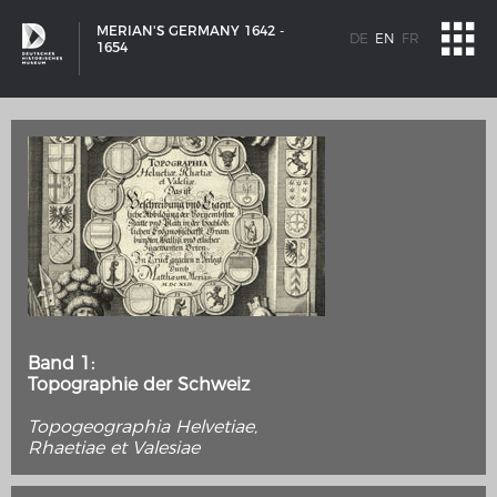
MERIAN'S GERMANY 1642 -
DE
EN
FR
1654
Band 1:
Topographie der Schweiz
Topogeographia Helvetiae,
SHIP TYPES
Rhaetiae et Valesiae
Milestones in the history of European shipbuilding