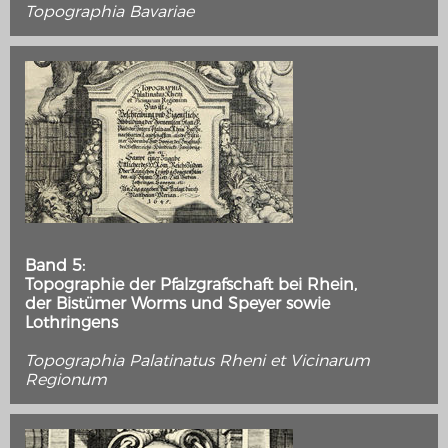
French-German history alongside the Rhine
Topographia Bavariae
Chronologie der deutsch-französischen Geschichte
Band 5:
Topographie der Pfalzgrafschaft bei Rhein,
der Bistümer Worms und Speyer sowie
Lothringens
Topographia Palatinatus Rheni et Vicinarum
Regionum
WEIMAR: THE ESSENCE AND VALUE OF DEMOCRACY
Government programme