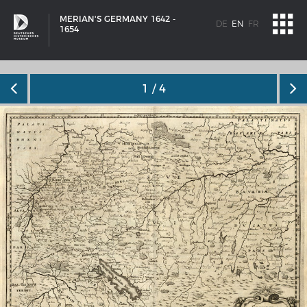
MERIAN'S GERMANY 1642 -
DE
EN
FR
1654
1
/ 4
SHIP TYPES
Milestones in the history of European shipbuilding