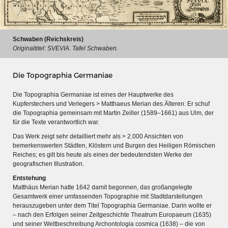
Schwaben (Reichskreis)
Originaltitel: SVEVIA. Tafel Schwaben.
Die Topographia Germaniae
Die Topographia Germaniae ist eines der Hauptwerke des
Kupferstechers und Verlegers > Matthaeus Merian des Älteren. Er schuf
die Topographia gemeinsam mit Martin Zeiller (1589–1661) aus Ulm, der
für die Texte verantwortlich war.
Das Werk zeigt sehr detailliert mehr als > 2.000 Ansichten von
bemerkenswerten Städten, Klöstern und Burgen des Heiligen Römischen
Reiches; es gilt bis heute als eines der bedeutendsten Werke der
geografischen Illustration.
MERIAN'S GERMANY 1642 - 1654
Entstehung
Interaktive Karte
Matthäus Merian hatte 1642 damit begonnen, das großangelegte
Gesamtwerk einer umfassenden Topographie mit Stadtdarstellungen
Image gallery
herauszugeben unter dem Titel Topographia Germaniae. Darin wollte er
– nach den Erfolgen seiner Zeitgeschichte Theatrum Europaeum (1635)
Imprint
und seiner Weltbeschreibung Archontologia cosmica (1638) – die von