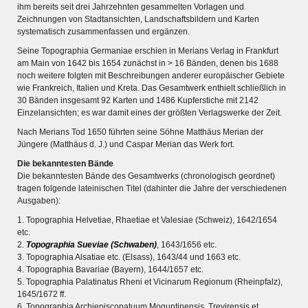
Wissenswert
ihm bereits seit drei Jahrzehnten gesammelten Vorlagen und
Zeichnungen von Stadtansichten, Landschaftsbildern und Karten
systematisch zusammenfassen und ergänzen.
Seine Topographia Germaniae erschien in Merians Verlag in Frankfurt
am Main von 1642 bis 1654 zunächst in > 16 Bänden, denen bis 1688
noch weitere folgten mit Beschreibungen anderer europäischer Gebiete
wie Frankreich, Italien und Kreta. Das Gesamtwerk enthielt schließlich in
30 Bänden insgesamt 92 Karten und 1486 Kupferstiche mit 2142
Einzelansichten; es war damit eines der größten Verlagswerke der Zeit.
Nach Merians Tod 1650 führten seine Söhne Matthäus Merian der
Jüngere (Matthäus d. J.) und Caspar Merian das Werk fort.
Die bekanntesten Bände
Die bekanntesten Bände des Gesamtwerks (chronologisch geordnet)
tragen folgende lateinischen Titel (dahinter die Jahre der verschiedenen
Ausgaben):
1. Topographia Helvetiae, Rhaetiae et Valesiae (Schweiz), 1642/1654
etc.
THE RHINE FROM BASEL TO KOBLENZ
2.
Topographia Sueviae (Schwaben)
, 1643/1656 etc.
3. Topographia Alsatiae etc. (Elsass), 1643/44 und 1663 etc.
Entirely new depiction of the Rhine river 1794
4. Topographia Bavariae (Bayern), 1644/1657 etc.
5. Topographia Palatinatus Rheni et Vicinarum Regionum (Rheinpfalz),
Details of the historical map
1645/1672 ff.
6. Topographia Archiepiscopatuum Moguntinensis, Trevirensis et