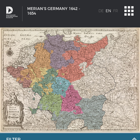
MERIAN'S GERMANY 1642 -
DE
EN
FR
1654
SHIP TYPES
Milestones in the history of European shipbuilding
FILTER