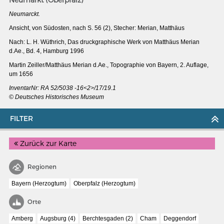
Neumarckt.
Ansicht, von Südosten, nach S. 56 (2), Stecher: Merian, Matthäus
Nach: L. H. Wüthrich, Das druckgraphische Werk von Matthäus Merian
d.Ae., Bd. 4, Hamburg 1996
Martin Zeiller/Matthäus Merian d.Ae., Topographie von Bayern, 2. Auflage,
um 1656
InventarNr: RA 52/5038 -16<2>/17/19.1
© Deutsches Historisches Museum
FILTER
Zurück zur Karte
MERIAN'S GERMANY 1642 - 1654
Regionen
Interaktive Karte
Bayern (Herzogtum)
Oberpfalz (Herzogtum)
Image gallery
Orte
Imprint
Amberg
Augsburg (4)
Berchtesgaden (2)
Cham
Deggendorf