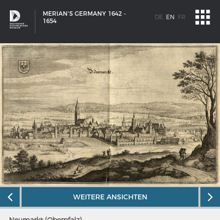
MERIAN'S GERMANY 1642 -
DE
EN
FR
1654
SHIP TYPES
WEITERE ANSICHTEN
Milestones in the history of European shipbuilding
Neumarkt (Oberpfalz)