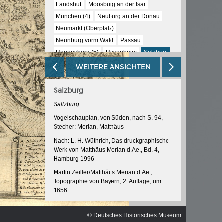
ischen
Landshut
Moosburg an der Isar
München (4)
Neuburg an der Donau
Neumarkt (Oberpfalz)
Neunburg vorm Wald
Passau
Regensburg (5)
Rosenheim
Salzburg
Schärding
Straubing
Vilshofen
WEITERE ANSICHTEN
Waldmünchen
Weiden
Salzburg
Saltzburg.
Vogelschauplan, von Süden, nach S. 94,
Stecher: Merian, Matthäus
Nach: L. H. Wüthrich, Das druckgraphische
Werk von Matthäus Merian d.Ae., Bd. 4,
Hamburg 1996
Martin Zeiller/Matthäus Merian d.Ae.,
Topographie von Bayern, 2. Auflage, um
1656
InventarNr: RA 52/5038 -16<2>/17/19.1
© Deutsches Historisches Museum
© Deutsches Historisches Museum