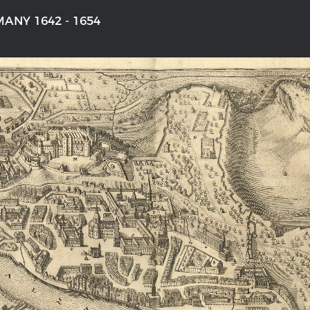
ANY 1642 - 1654
'S GERMANY 1642 - 1654
THE RHINE FROM BASEL TO K
aktive Karte
Entirely new depiction of the Rhi
1794
gallery
Details of the historical map
t
French-German history alongside
Rhine
swert