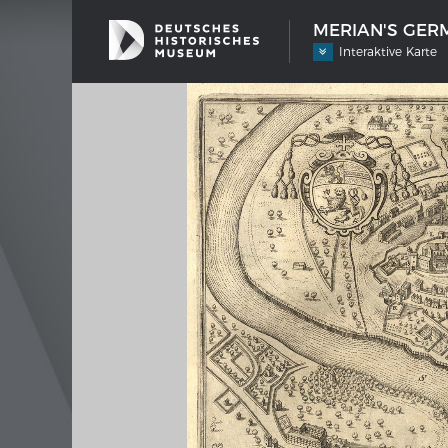
MERIAN'S GERM
Interaktive Karte
SHIP TYPES
MERIAN
Milestones in the history of European
Inter
shipbuilding
Image 
Imprin
Wissen