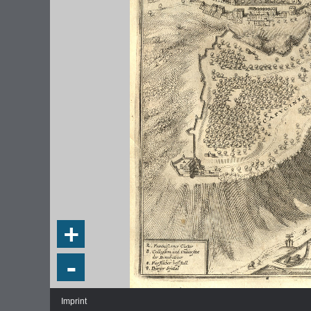
+
-
Imprint