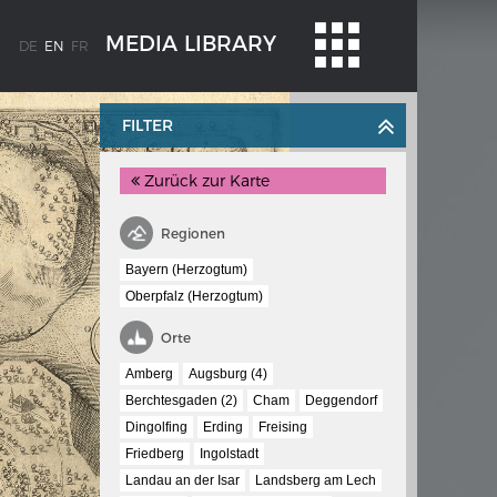
MEDIA LIBRARY
DE
EN
FR
FILTER
Zurück zur Karte
Regionen
Bayern (Herzogtum)
Oberpfalz (Herzogtum)
WEIMAR: THE ESSENCE AND VALUE OF
OBLENZ
DEMOCRACY
Orte
ne river
Government programme
Amberg
Augsburg (4)
Berchtesgaden (2)
Cham
Deggendorf
Dingolfing
Erding
Freising
 the
Friedberg
Ingolstadt
Landau an der Isar
Landsberg am Lech