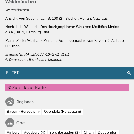
Waldmünchen
Waldmünchen.
Ansicht, von Süden, nach S. 108 (2), Stecher: Merian, Matthäus
Nach: L. H. Wüthrich, Das druckgraphische Werk von Matthäus Merian
d.Ae., Bd. 4, Hamburg 1996
Martin Zeiller/Matthäus Merian d.Ae., Topographie von Bayern, 2. Auflage,
um 1656
InventarNr: RA 52/5038 -16<2>/17/19.1
© Deutsches Historisches Museum
FILTER
Zurück zur Karte
MERIAN'S GERMANY 1642 - 1654
Regionen
Interaktive Karte
Bayern (Herzogtum)
Oberpfalz (Herzogtum)
Image gallery
Orte
Imprint
Amberg
Augsburg (4)
Berchtesgaden (2)
Cham
Deggendorf