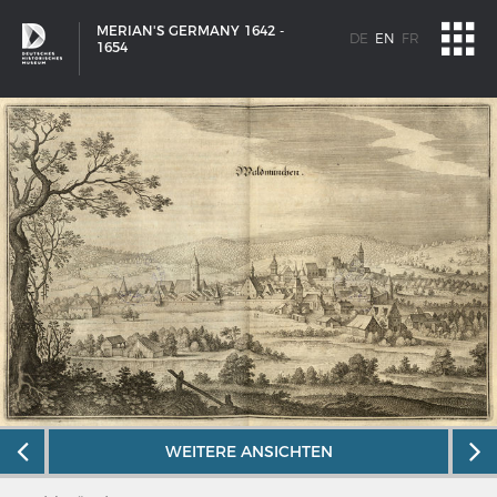
MERIAN'S GERMANY 1642 -
DE
EN
FR
1654
SHIP TYPES
WEITERE ANSICHTEN
Milestones in the history of European shipbuilding