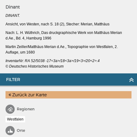
Dinant
DINANT.
Ansicht, von Westen, nach S. 18 (2), Stecher: Merian, Matthäus
Nach: L. H. Wüthrich, Das druckgraphische Werk von Matthäus Merian
d.Ae., Bd. 4, Hamburg 1996
Martin Zeiller/Matthäus Merian d.Ae., Topographie von Westfalen, 2.
Auflage, um 1680
InventarNr: RA 52/5038 -17<3a>/18<3a>/19<3>/20<2>.4
© Deutsches Historisches Museum
FILTER
Zurück zur Karte
MERIAN'S GERMANY 1642 - 1654
Regionen
Interaktive Karte
Westfalen
Image gallery
Imprint
Orte