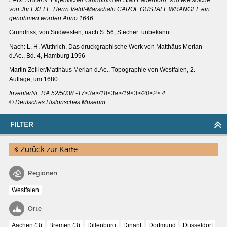
Wissenswert
von Jhr EXELL: Herrn Veldt-Marschaln CAROL GUSTAFF WRANGEL ein
genohmen worden Anno 1646.
Grundriss, von Südwesten, nach S. 56, Stecher: unbekannt
Nach: L. H. Wüthrich, Das druckgraphische Werk von Matthäus Merian
d.Ae., Bd. 4, Hamburg 1996
Martin Zeiller/Matthäus Merian d.Ae., Topographie von Westfalen, 2.
Auflage, um 1680
InventarNr: RA 52/5038 -17<3a>/18<3a>/19<3>/20<2>.4
© Deutsches Historisches Museum
FILTER
Zurück zur Karte
Regionen
THE RHINE FROM BASEL TO KOBLENZ
Westfalen
Entirely new depiction of the Rhine river 1794
Orte
Details of the historical map
Aachen (3)
Bremen (3)
Dillenburg
Dinant
Dortmund
Düsseldorf