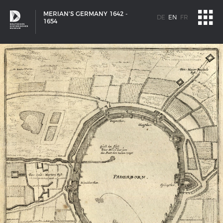
MERIAN'S GERMANY 1642 -
DE
EN
FR
1654
SHIP TYPES
Milestones in the history of European shipbuilding