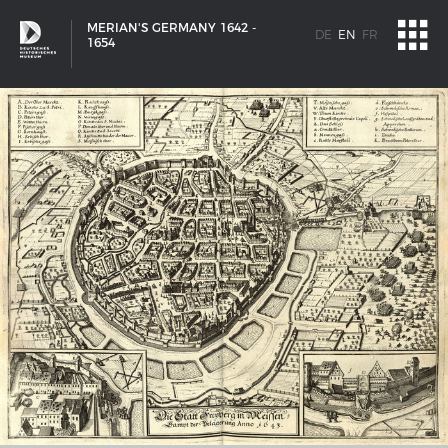
MERIAN'S GERMANY 1642 -
DE
EN
FR
1654
SHIP TYPES
Milestones in the history of European shipbuilding