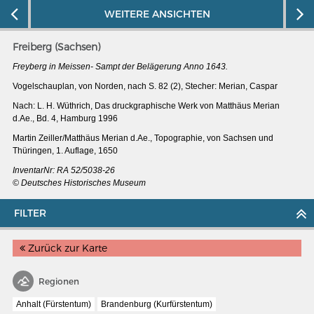
WEITERE ANSICHTEN
Freiberg (Sachsen)
Freyberg in Meissen- Sampt der Belägerung Anno 1643.
Vogelschauplan, von Norden, nach S. 82 (2), Stecher: Merian, Caspar
Nach: L. H. Wüthrich, Das druckgraphische Werk von Matthäus Merian
d.Ae., Bd. 4, Hamburg 1996
Martin Zeiller/Matthäus Merian d.Ae., Topographie, von Sachsen und
Thüringen, 1. Auflage, 1650
InventarNr:
RA 52/5038-26
© Deutsches Historisches Museum
FILTER
MERIAN'S GERMANY 1642 - 1654
Zurück zur Karte
Interaktive Karte
Image gallery
Regionen
Imprint
Anhalt (Fürstentum)
Brandenburg (Kurfürstentum)