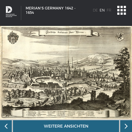
MERIAN'S GERMANY 1642 -
DE
EN
FR
1654
SHIP TYPES
WEITERE ANSICHTEN
Milestones in the history of European shipbuilding