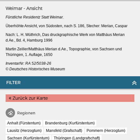
Weimar - Ansicht
Fürstliche Residentz Statt Weimar.
Überhöhte Ansicht, von Südosten, nach S. 186, Stecher: Merian, Caspar
Nach: L. H. Wüthrich, Das druckgraphische Werk von Matthäus Merian
d.Ae., Bd. 4, Hamburg 1996
Martin Zeiller/Matthäus Merian d.Ae., Topographie, von Sachsen und
Thüringen, 1. Auflage, 1650
InventarNr:
RA 52/5038-26
© Deutsches Historisches Museum
FILTER
Zurück zur Karte
MERIAN'S GERMANY 1642 - 1654
Interaktive Karte
Regionen
Image gallery
Anhalt (Fürstentum)
Brandenburg (Kurfürstentum)
Lausitz (Herzogtum)
Mansfeld (Grafschaft)
Pommern (Herzogtum)
Imprint
Sachsen (Kurfürstentum)
Thüringen (Landgrafschaft)