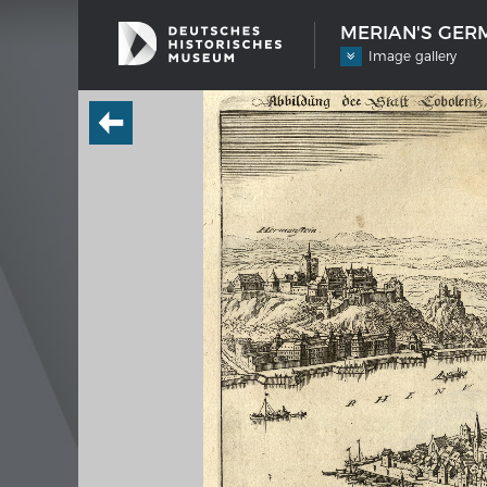
MERIAN'S GERM
Image gallery
SHIP TYPES
MERIAN
Milestones in the history of European
Interak
shipbuilding
Image
Imprin
Wissen