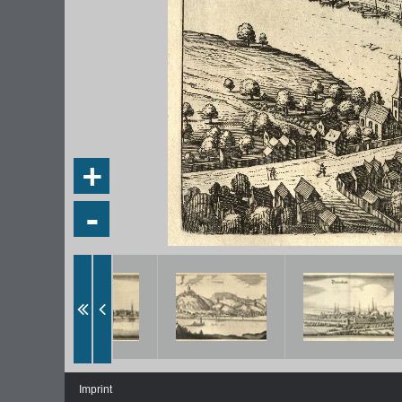
+
-
Imprint