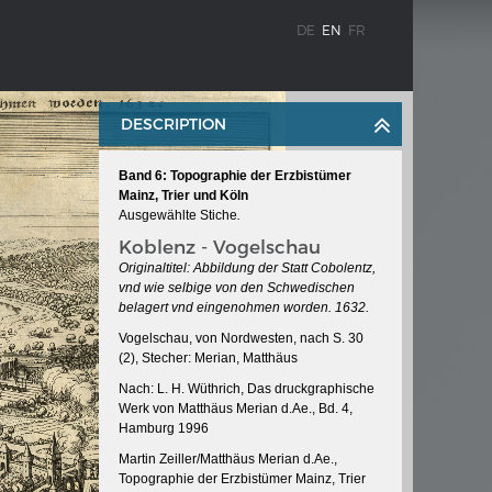
DE
EN
FR
DESCRIPTION
Band 6: Topographie der Erzbistümer
Mainz, Trier und Köln
Ausgewählte Stiche
.
Koblenz - Vogelschau
Originaltitel: Abbildung der Statt Cobolentz,
vnd wie selbige von den Schwedischen
WEIMAR: THE ESSENCE AND VALUE OF
belagert vnd eingenohmen worden. 1632.
OBLENZ
DEMOCRACY
Vogelschau, von Nordwesten, nach S. 30
(2), Stecher: Merian, Matthäus
ne river
Government programme
Nach: L. H. Wüthrich, Das druckgraphische
Werk von Matthäus Merian d.Ae., Bd. 4,
Hamburg 1996
 the
Martin Zeiller/Matthäus Merian d.Ae.,
Topographie der Erzbistümer Mainz, Trier