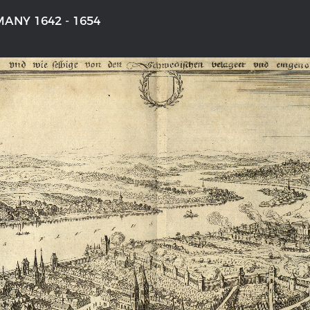
ANY 1642 - 1654
'S GERMANY 1642 - 1654
THE RHINE FROM BASEL TO K
tive Karte
Entirely new depiction of the Rhi
1794
 gallery
Details of the historical map
t
French-German history alongside
Rhine
swert