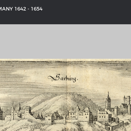
ANY 1642 - 1654
'S GERMANY 1642 - 1654
THE RHINE FROM BASEL TO K
tive Karte
Entirely new depiction of the Rhi
1794
 gallery
Details of the historical map
t
French-German history alongside
Rhine
swert