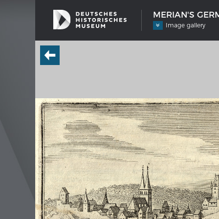
MERIAN'S GERM
Image gallery
SHIP TYPES
MERIAN
Milestones in the history of European
Interak
shipbuilding
Image
Imprin
Wissen