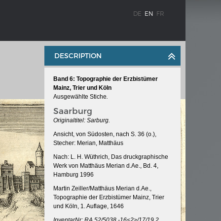
DE
EN
FR
DESCRIPTION
Band 6: Topographie der Erzbistümer
Mainz, Trier und Köln
Ausgewählte Stiche
.
Saarburg
Originaltitel: Sarburg.
Ansicht, von Südosten, nach S. 36 (o.),
WEIMAR: THE ESSENCE AND VALUE OF
Stecher: Merian, Matthäus
OBLENZ
DEMOCRACY
Nach: L. H. Wüthrich, Das druckgraphische
ne river
Government programme
Werk von Matthäus Merian d.Ae., Bd. 4,
Hamburg 1996
Martin Zeiller/Matthäus Merian d.Ae.,
Topographie der Erzbistümer Mainz, Trier
 the
und Köln, 1. Auflage, 1646
InventarNr: RA 52/5038 -16<2>/17/19.2