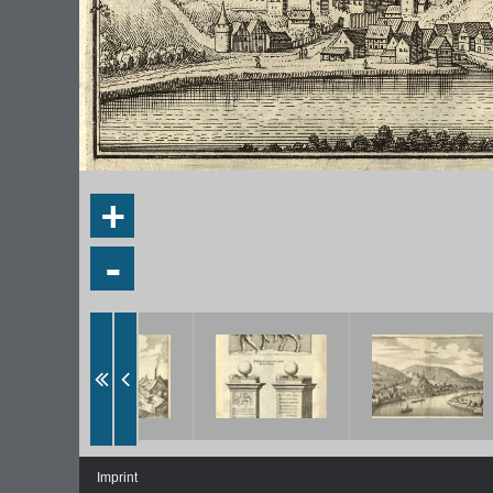
+
-
Imprint