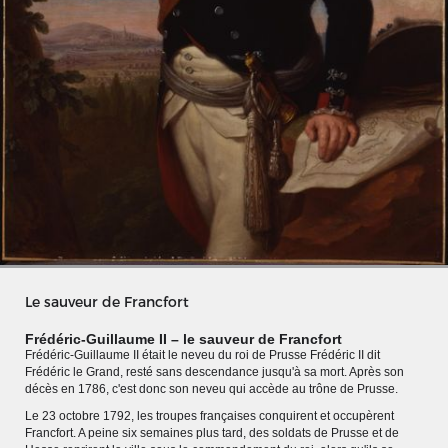
Le sauveur de Francfort
MERIANS DEUTSCHLAND 1642 - 1654
Frédéric-Guillaume II – le sauveur de Francfort
Frédéric-Guillaume II était le neveu du roi de Prusse Frédéric II dit
Interaktive Karte
Frédéric le Grand, resté sans descendance jusqu'à sa mort. Après son
décès en 1786, c'est donc son neveu qui accède au trône de Prusse.
Bildergalerie Topographia Germaniae
Le 23 octobre 1792, les troupes françaises conquirent et occupèrent
Impressum
Francfort. A peine six semaines plus tard, des soldats de Prusse et de