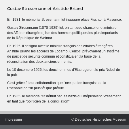
Gustav Stresemann et Aristide Briand
En 1931, le mémorial Stresemann fut inauguré place
Fischtor
à Mayence.
Gustav Stresemann (1878-1929) fut, en tant que chancelier et ministre
des Affaires étrangères, l'un des hommes politiques les plus importants
de la République de Weimar.
En 1925, il cosigna avec le ministre français des Affaires étrangères
Aristide Briand les accords de Locarno. Ceux-ci prévoyaient un système
de paix et de sécurité commun et constituaient la base de la
réconciliation des deux anciens ennemis.
Le 10 décembre 1926, les deux hommes d'État reçurent le prix Nobel de
la paix.
C'est grâce à leur collaboration que l'occupation française de la
Rhénanie prit fin plus tôt que prévue.
MERIANS DEUTSCHLAND 1642 - 1654
En 1935, le mémorial fut détruit par les nazis qui méprisaient Stresemann
en tant que "politicien de la conciliation".
Interaktive Karte
Bildergalerie Topographia Germaniae
Impressum
© Deutsches Historisches Museum
Impressum