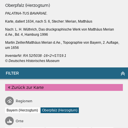
Oberpfalz (Herzogtum)
PALATINA-TUS BAVARIAE.
Karte, datiert 1634, nach S. 6, Stecher: Merian, Matthäus
Nach: L. H. Wüthrich, Das druckgraphische Werk von Matthäus Merian
d.Ae., Bd. 4, Hamburg 1996
Martin Zeiller/Matthäus Merian d.Ae., Topographie von Bayern, 2. Auflage,
um 1656
InventarNr: RA 52/5038 -16<2>/17/19.1
© Deutsches Historisches Museum
FILTER
Zurück zur Karte
MERIANS DEUTSCHLAND 1642 - 1654
Regionen
Interaktive Karte
Bayern (Herzogtum)
Oberpfalz (Herzogtum)
Bildergalerie Topographia Germaniae
Orte
Impressum