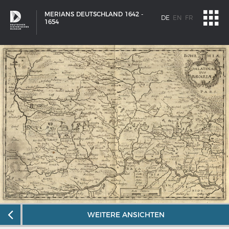
MERIANS DEUTSCHLAND 1642 -
DE
EN
FR
1654
SCHIFFSTYPEN
WEITERE ANSICHTEN
Entwicklungen im europäischen Schiffbau