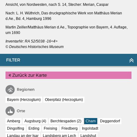
Ansicht, von Nordwesten, nach S. 14, Stecher: Merian, Caspar
Nach: L. H. Wüthrich, Das druckgraphische Werk von Matthäus Merian
d.Ae., Bd. 4, Hamburg 1996
Martin Zeiller/Matthäus Merian d.Ae., Topographie von Bayern, 4. Auflage,
um 1690
InventarNr: RA 52/5038 -16<4>
© Deutsches Historisches Museum
FILTER
Zurück zur Karte
Regionen
Bayern (Herzogtum)
Oberpfalz (Herzogtum)
MERIANS DEUTSCHLAND 1642 - 1654
Interaktive Karte
Orte
Bildergalerie Topographia Germaniae
Amberg
Augsburg (4)
Berchtesgaden (2)
Cham
Deggendorf
Dingolfing
Erding
Freising
Friedberg
Ingolstadt
Impressum
Landau an der Isar
Landsberg am Lech
Landshut