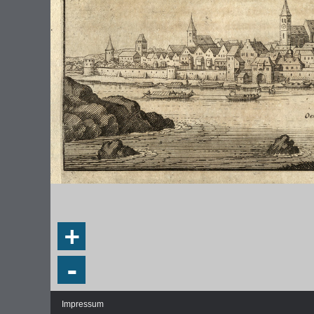
DIE NATIONALVERSAMMLUNG IN DER
WEIMA
PAULSKIRCHE 1848
DEMOK
Fraktionen und Abgeordnete
Regie
+
Details und Debatten
Politische Ziele der Fraktionen
-
Fragen und Antworten
Impressum