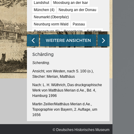
ischen
Landshut
Moosburg an der Isar
München (4)
Neuburg an der Donau
Neumarkt (Oberpfalz)
Neunburg vorm Wald
Passau
Regensburg (5)
Rosenheim
Salzburg
Schärding
Straubing
Vilshofen
WEITERE ANSICHTEN
Waldmünchen
Weiden
Schärding
Scherding.
Ansicht, von Westen, nach S. 100 (o.),
Stecher: Merian, Matthäus
Nach: L. H. Wüthrich, Das druckgraphische
Werk von Matthäus Merian d.Ae., Bd. 4,
Hamburg 1996
Martin Zeiller/Matthäus Merian d.Ae.,
Topographie von Bayern, 2. Auflage, um
1656
InventarNr: RA 52/5038 -16<2>/17/19.1
© Deutsches Historisches Museum
© Deutsches Historisches Museum