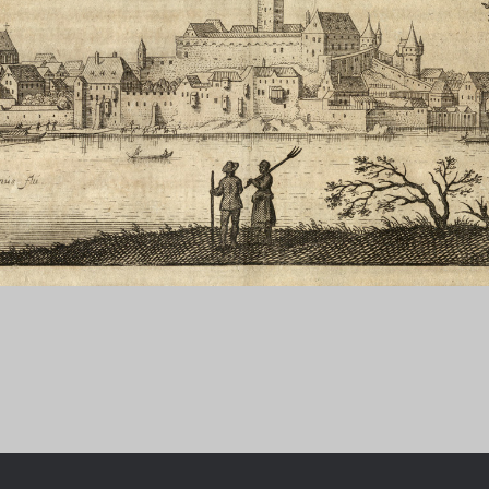
Chronologie der deutsch-französ
Geschichte
R: VOM WESEN UND WERT DER
RATIE
rungsprogramm