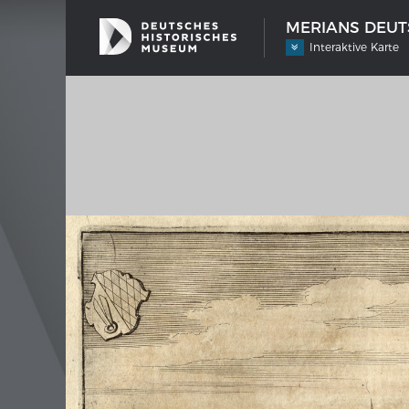
MERIANS DEUTS
Interaktive Karte
SCHIFFSTYPEN
MERIA
Entwicklungen im europäischen
Inter
Schiffbau
Bilder
Impre
Wissen