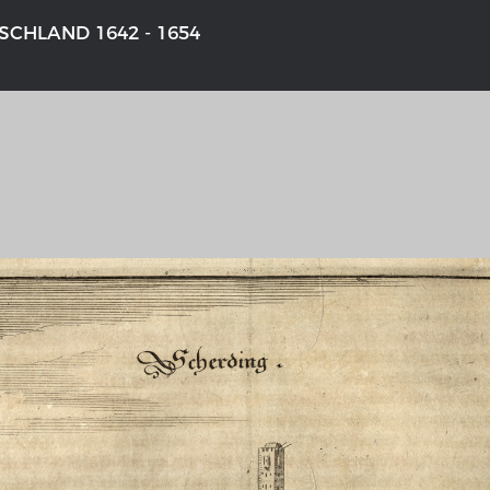
CHLAND 1642 - 1654
NS DEUTSCHLAND 1642 - 1654
DER RHEIN VON BASEL BIS KO
aktive Karte
Ganz neue Vorstellung des Rhein
1794
galerie Topographia Germaniae
Details der historischen Rheinkar
ssum
Deutsch-französische Geschicht
Rhein
swert