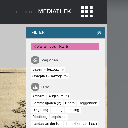
MEDIATHEK
DE
EN
FR
FILTER
Zurück zur Karte
Regionen
Bayern (Herzogtum)
Oberpfalz (Herzogtum)
BLENZ
KAISER KARL V.
Orte
stroms
Wappentafel mit den Wappen Kaiser
Amberg
Augsburg (4)
Karls V.
Berchtesgaden (2)
Cham
Deggendorf
te
Dingolfing
Erding
Freising
e am
Friedberg
Ingolstadt
Landau an der Isar
Landsberg am Lech