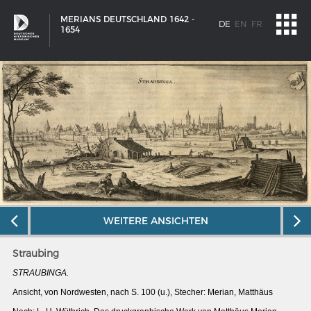
MERIANS DEUTSCHLAND 1642 -
DE
EN
FR
1654
WEITERE ANSICHTEN
Straubing
STRAUBINGA.
SCHIFFSTYPEN
Ansicht, von Nordwesten, nach S. 100 (u.), Stecher: Merian, Matthäus
Entwicklungen im europäischen Schiffbau