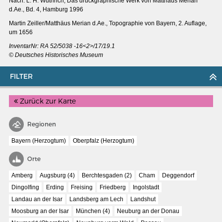
Nach: L. H. Wüthrich, Das druckgraphische Werk von Matthäus Merian
d.Ae., Bd. 4, Hamburg 1996
Martin Zeiller/Matthäus Merian d.Ae., Topographie von Bayern, 2. Auflage,
um 1656
InventarNr: RA 52/5038 -16<2>/17/19.1
© Deutsches Historisches Museum
FILTER
Zurück zur Karte
Regionen
Bayern (Herzogtum)
Oberpfalz (Herzogtum)
Orte
MERIANS DEUTSCHLAND 1642 - 1654
Amberg
Augsburg (4)
Berchtesgaden (2)
Cham
Deggendorf
Interaktive Karte
Dingolfing
Erding
Freising
Friedberg
Ingolstadt
Bildergalerie Topographia Germaniae
Landau an der Isar
Landsberg am Lech
Landshut
Impressum
Moosburg an der Isar
München (4)
Neuburg an der Donau