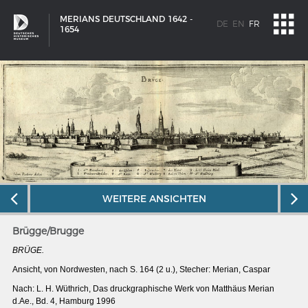
MERIANS DEUTSCHLAND 1642 -
DE
EN
FR
1654
WEITERE ANSICHTEN
Brügge/Brugge
BRÜGE.
Ansicht, von Nordwesten, nach S. 164 (2 u.), Stecher: Merian, Caspar
SCHIFFSTYPEN
Nach: L. H. Wüthrich, Das druckgraphische Werk von Matthäus Merian
Entwicklungen im europäischen Schiffbau
d.Ae., Bd. 4, Hamburg 1996