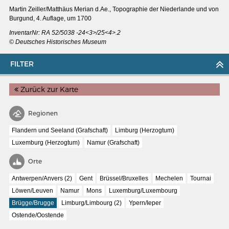
Martin Zeiller/Matthäus Merian d.Ae., Topographie der Niederlande und von
Burgund, 4. Auflage, um 1700
InventarNr: RA 52/5038 -24<3>/25<4>.2
© Deutsches Historisches Museum
FILTER
Zurück zur Karte
Regionen
Flandern und Seeland (Grafschaft)
Limburg (Herzogtum)
Luxemburg (Herzogtum)
Namur (Grafschaft)
Orte
MERIANS DEUTSCHLAND 1642 - 1654
Antwerpen/Anvers (2)
Gent
Brüssel/Bruxelles
Mechelen
Tournai
Interaktive Karte
Löwen/Leuven
Namur
Mons
Luxemburg/Luxembourg
Bildergalerie Topographia Germaniae
Brügge/Brugge
Limburg/Limbourg (2)
Ypern/Ieper
Ostende/Oostende
Impressum