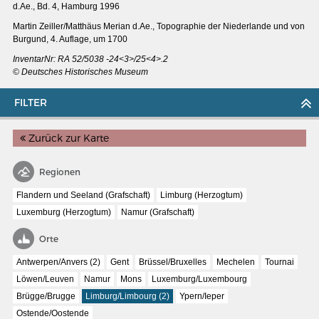
d.Ae., Bd. 4, Hamburg 1996
Martin Zeiller/Matthäus Merian d.Ae., Topographie der Niederlande und von
Burgund, 4. Auflage, um 1700
InventarNr: RA 52/5038 -24<3>/25<4>.2
© Deutsches Historisches Museum
FILTER
Zurück zur Karte
Regionen
Flandern und Seeland (Grafschaft)
Limburg (Herzogtum)
Luxemburg (Herzogtum)
Namur (Grafschaft)
MERIANS DEUTSCHLAND 1642 - 1654
Orte
Interaktive Karte
Antwerpen/Anvers (2)
Gent
Brüssel/Bruxelles
Mechelen
Tournai
Bildergalerie Topographia Germaniae
Löwen/Leuven
Namur
Mons
Luxemburg/Luxembourg
Brügge/Brugge
Limburg/Limbourg (2)
Ypern/Ieper
Impressum
Ostende/Oostende