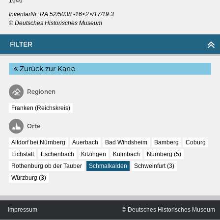
1646
InventarNr: RA 52/5038 -16<2>/17/19.3
© Deutsches Historisches Museum
FILTER
Zurück zur Karte
Regionen
Franken (Reichskreis)
Orte
Altdorf bei Nürnberg
Auerbach
Bad Windsheim
Bamberg
Coburg
Eichstätt
Eschenbach
Kitzingen
Kulmbach
Nürnberg (5)
MERIANS DEUTSCHLAND 1642 - 1654
Rothenburg ob der Tauber
Schmalkalden
Schweinfurt (3)
Interaktive Karte
Würzburg (3)
Bildergalerie Topographia Germaniae
Impressum
Impressum
© Deutsches Historisches Museum