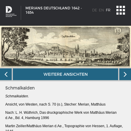
MERIANS DEUTSCHLAND 1642 -
DE
EN
FR
1654
WEITERE ANSICHTEN
Schmalkalden
Schmalkalden.
Ansicht, von Westen, nach S. 70 (o.), Stecher: Merian, Matthäus
Nach: L. H. Wüthrich, Das druckgraphische Werk von Matthäus Merian
SCHIFFSTYPEN
d.Ae., Bd. 4, Hamburg 1996
Entwicklungen im europäischen Schiffbau
Martin Zeiller/Matthäus Merian d.Ae.,
Topographie von Hessen, 1. Auflage,