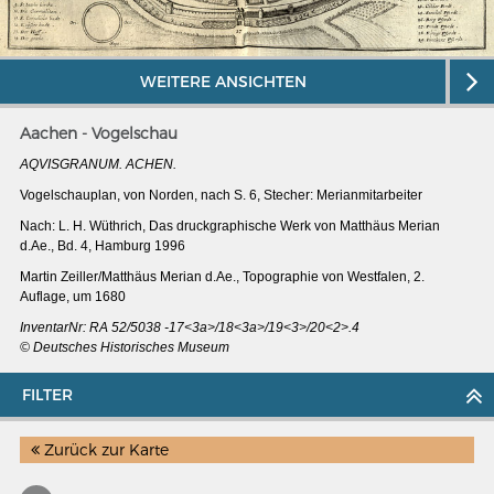
WEITERE ANSICHTEN
Aachen - Vogelschau
AQVISGRANUM. ACHEN.
Vogelschauplan, von Norden, nach S. 6, Stecher: Merianmitarbeiter
Nach: L. H. Wüthrich, Das druckgraphische Werk von Matthäus Merian
d.Ae., Bd. 4, Hamburg 1996
Martin Zeiller/Matthäus Merian d.Ae., Topographie von Westfalen, 2.
Auflage, um 1680
InventarNr: RA 52/5038 -17<3a>/18<3a>/19<3>/20<2>.4
© Deutsches Historisches Museum
MERIANS DEUTSCHLAND 1642 - 1654
FILTER
Interaktive Karte
Bildergalerie Topographia Germaniae
Zurück zur Karte
Impressum