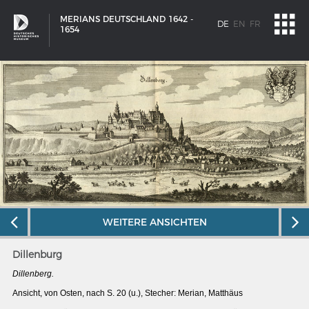
MERIANS DEUTSCHLAND 1642 -
DE
EN
FR
1654
WEITERE ANSICHTEN
Dillenburg
SCHIFFSTYPEN
Dillenberg.
Ansicht, von Osten, nach S. 20 (u.), Stecher: Merian, Matthäus
Entwicklungen im europäischen Schiffbau