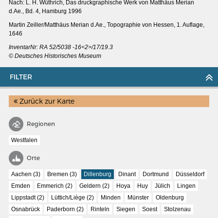
Nach: L. H. Wüthrich, Das druckgraphische Werk von Matthäus Merian
d.Ae., Bd. 4, Hamburg 1996
Martin Zeiller/Matthäus Merian d.Ae., Topographie von Hessen, 1. Auflage,
1646
InventarNr: RA 52/5038 -16<2>/17/19.3
© Deutsches Historisches Museum
FILTER
Zurück zur Karte
Regionen
Westfalen
Orte
MERIANS DEUTSCHLAND 1642 - 1654
Aachen (3)
Bremen (3)
Dillenburg
Dinant
Dortmund
Düsseldorf
Interaktive Karte
Emden
Emmerich (2)
Geldern (2)
Hoya
Huy
Jülich
Lingen
Bildergalerie Topographia Germaniae
Lippstadt (2)
Lüttich/Liège (2)
Minden
Münster
Oldenburg
Impressum
Osnabrück
Paderborn (2)
Rinteln
Siegen
Soest
Stolzenau