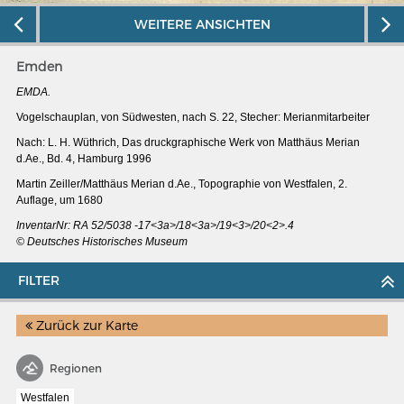
WEITERE ANSICHTEN
Emden
EMDA.
Vogelschauplan, von Südwesten, nach S. 22, Stecher: Merianmitarbeiter
Nach: L. H. Wüthrich, Das druckgraphische Werk von Matthäus Merian
d.Ae., Bd. 4, Hamburg 1996
Martin Zeiller/Matthäus Merian d.Ae., Topographie von Westfalen, 2.
Auflage, um 1680
InventarNr: RA 52/5038 -17<3a>/18<3a>/19<3>/20<2>.4
© Deutsches Historisches Museum
FILTER
MERIANS DEUTSCHLAND 1642 - 1654
Interaktive Karte
Zurück zur Karte
Bildergalerie Topographia Germaniae
Regionen
Impressum
Westfalen