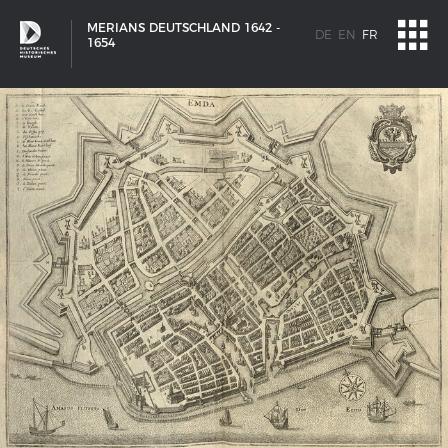
MERIANS DEUTSCHLAND 1642 -
DE
EN
FR
1654
SCHIFFSTYPEN
Entwicklungen im europäischen Schiffbau