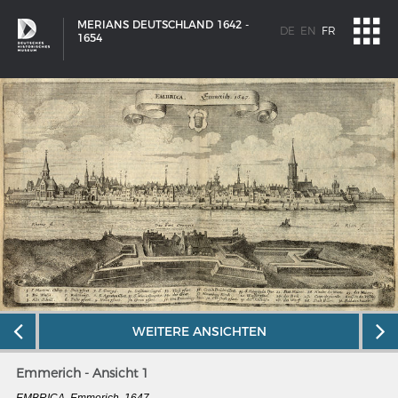
MERIANS DEUTSCHLAND 1642 -
DE
EN
FR
1654
WEITERE ANSICHTEN
SCHIFFSTYPEN
Emmerich - Ansicht 1
Entwicklungen im europäischen Schiffbau
EMBRICA. Emmerich, 1647.