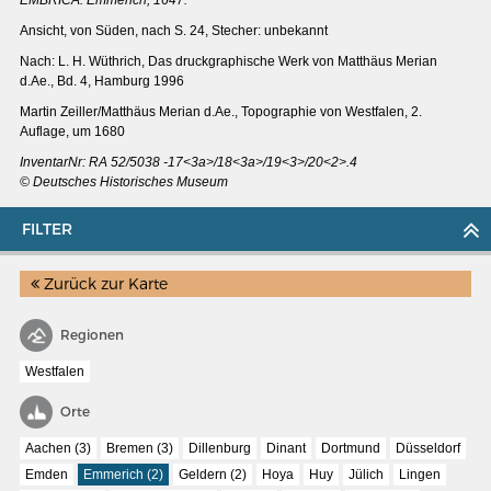
Ansicht, von Süden, nach S. 24, Stecher: unbekannt
Nach: L. H. Wüthrich, Das druckgraphische Werk von Matthäus Merian
d.Ae., Bd. 4, Hamburg 1996
Martin Zeiller/Matthäus Merian d.Ae., Topographie von Westfalen, 2.
Auflage, um 1680
InventarNr: RA 52/5038 -17<3a>/18<3a>/19<3>/20<2>.4
© Deutsches Historisches Museum
FILTER
Zurück zur Karte
Regionen
MERIANS DEUTSCHLAND 1642 - 1654
Westfalen
Interaktive Karte
Orte
Bildergalerie Topographia Germaniae
Aachen (3)
Bremen (3)
Dillenburg
Dinant
Dortmund
Düsseldorf
Impressum
Emden
Emmerich (2)
Geldern (2)
Hoya
Huy
Jülich
Lingen