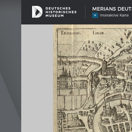
MERIANS DEUTS
Interaktive Karte
SCHIFFSTYPEN
MERIA
Entwicklungen im europäischen
Inter
Schiffbau
Bilder
Impre
Wissen