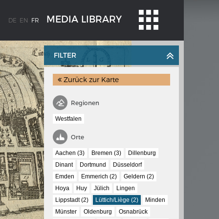
MEDIA LIBRARY
DE
EN
FR
FILTER
Zurück zur Karte
Regionen
Westfalen
WEIMAR: VOM WESEN UND WERT DER
Orte
DEMOKRATIE
Aachen (3)
Bremen (3)
Dillenburg
 à
Regierungsprogramm
Dinant
Dortmund
Düsseldorf
Emden
Emmerich (2)
Geldern (2)
Hoya
Huy
Jülich
Lingen
Lippstadt (2)
Lüttich/Liège (2)
Minden
Münster
Oldenburg
Osnabrück
ischen