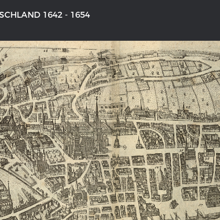
CHLAND 1642 - 1654
NS DEUTSCHLAND 1642 - 1654
LE RHIN DE BÂLE À COBLENCE
aktive Karte
Carte historique du Rhin de Bâle
Coblence 1794
galerie Topographia Germaniae
Détails de la carte historique
ssum
L'histoire franco-allemande
swert
Chronologie der deutsch-französ