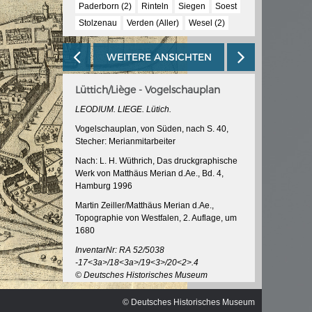
Paderborn (2)
Rinteln
Siegen
Soest
Stolzenau
Verden (Aller)
Wesel (2)
WEITERE ANSICHTEN
Lüttich/Liège - Vogelschauplan
LEODIUM. LIEGE. Lütich.
Vogelschauplan, von Süden, nach S. 40,
Stecher: Merianmitarbeiter
Nach: L. H. Wüthrich, Das druckgraphische
Werk von Matthäus Merian d.Ae., Bd. 4,
Hamburg 1996
Martin Zeiller/Matthäus Merian d.Ae.,
Topographie von Westfalen, 2. Auflage, um
1680
InventarNr: RA 52/5038
-17<3a>/18<3a>/19<3>/20<2>.4
© Deutsches Historisches Museum
© Deutsches Historisches Museum