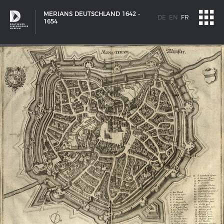
MERIANS DEUTSCHLAND 1642 -
DE
EN
FR
1654
SCHIFFSTYPEN
Entwicklungen im europäischen Schiffbau