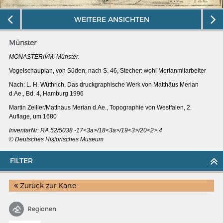
WEITERE ANSICHTEN
Münster
MONASTERIVM. Münster.
Vogelschauplan, von Süden, nach S. 46, Stecher: wohl Merianmitarbeiter
Nach: L. H. Wüthrich, Das druckgraphische Werk von Matthäus Merian
d.Ae., Bd. 4, Hamburg 1996
Martin Zeiller/Matthäus Merian d.Ae., Topographie von Westfalen, 2.
Auflage, um 1680
InventarNr: RA 52/5038 -17<3a>/18<3a>/19<3>/20<2>.4
© Deutsches Historisches Museum
FILTER
MERIANS DEUTSCHLAND 1642 - 1654
Interaktive Karte
Zurück zur Karte
Bildergalerie Topographia Germaniae
Regionen
Impressum