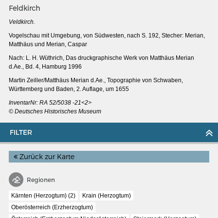
Feldkirch
Veldkirch.
Vogelschau mit Umgebung, von Südwesten, nach S. 192, Stecher: Merian,
Matthäus und Merian, Caspar
Nach: L. H. Wüthrich, Das druckgraphische Werk von Matthäus Merian
d.Ae., Bd. 4, Hamburg 1996
Martin Zeiller/Matthäus Merian d.Ae., Topographie von Schwaben,
Württemberg und Baden, 2. Auflage, um 1655
InventarNr: RA 52/5038 -21<2>
© Deutsches Historisches Museum
FILTER
Zurück zur Karte
MERIANS DEUTSCHLAND 1642 - 1654
Interaktive Karte
Regionen
Bildergalerie Topographia Germaniae
Kärnten (Herzogtum) (2)
Krain (Herzogtum)
Impressum
Oberösterreich (Erzherzogtum)