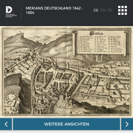
MERIANS DEUTSCHLAND 1642 -
DE
EN
FR
1654
SCHIFFSTYPEN
WEITERE ANSICHTEN
Entwicklungen im europäischen Schiffbau