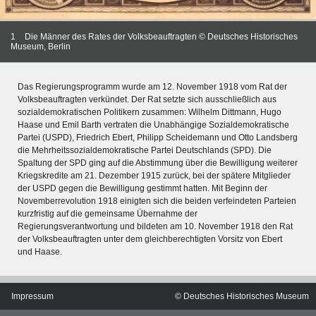
1
Die Männer des Rates der Volksbeauftragten © Deutsches Historisches
Museum, Berlin
Das Regierungsprogramm wurde am 12. November 1918 vom Rat der
Volksbeauftragten verkündet. Der Rat setzte sich ausschließlich aus
sozialdemokratischen Politikern zusammen: Wilhelm Dittmann, Hugo
Haase und Emil Barth vertraten die Unabhängige Sozialdemokratische
Partei (USPD), Friedrich Ebert, Philipp Scheidemann und Otto Landsberg
die Mehrheitssozialdemokratische Partei Deutschlands (SPD). Die
Spaltung der SPD ging auf die Abstimmung über die Bewilligung weiterer
Kriegskredite am 21. Dezember 1915 zurück, bei der spätere Mitglieder
der USPD gegen die Bewilligung gestimmt hatten. Mit Beginn der
Novemberrevolution 1918 einigten sich die beiden verfeindeten Parteien
kurzfristig auf die gemeinsame Übernahme der
Regierungsverantwortung und bildeten am 10. November 1918 den Rat
MERIANS DEUTSCHLAND 1642 - 1654
der Volksbeauftragten unter dem gleichberechtigten Vorsitz von Ebert
Interaktive Karte
und Haase.
Bildergalerie Topographia Germaniae
Impressum
Impressum
© Deutsches Historisches Museum