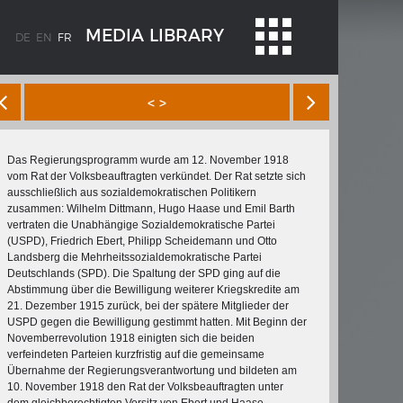
MEDIA LIBRARY
DE
EN
FR
< >
Das Regierungsprogramm wurde am 12. November 1918
vom Rat der Volksbeauftragten verkündet. Der Rat setzte sich
ausschließlich aus sozialdemokratischen Politikern
zusammen: Wilhelm Dittmann, Hugo Haase und Emil Barth
vertraten die Unabhängige Sozialdemokratische Partei
(USPD), Friedrich Ebert, Philipp Scheidemann und Otto
WEIMAR: VOM WESEN UND WERT DER
Landsberg die Mehrheitssozialdemokratische Partei
DEMOKRATIE
Deutschlands (SPD). Die Spaltung der SPD ging auf die
Abstimmung über die Bewilligung weiterer Kriegskredite am
 à
Regierungsprogramm
21. Dezember 1915 zurück, bei der spätere Mitglieder der
USPD gegen die Bewilligung gestimmt hatten. Mit Beginn der
Novemberrevolution 1918 einigten sich die beiden
verfeindeten Parteien kurzfristig auf die gemeinsame
Übernahme der Regierungsverantwortung und bildeten am
10. November 1918 den Rat der Volksbeauftragten unter
ischen
dem gleichberechtigten Vorsitz von Ebert und Haase.