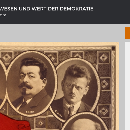
WESEN UND WERT DER DEMOKRATIE
ramm
NS DEUTSCHLAND 1642 - 1654
LE RHIN DE BÂLE À COBLENCE
tive Karte
Carte historique du Rhin de Bâle
Coblence 1794
galerie Topographia Germaniae
Détails de la carte historique
ssum
L'histoire franco-allemande
swert
Chronologie der deutsch-französ