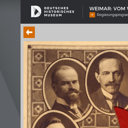
WEIMAR: VOM 
Regierungsprog
SCHIFFSTYPEN
MERIA
Entwicklungen im europäischen
Interak
Schiffbau
Bilder
Impre
Wissen