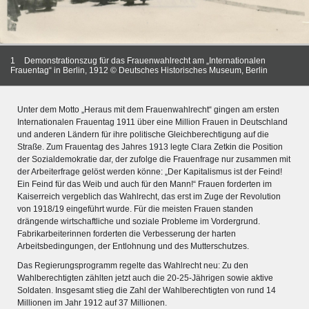
1
Demonstrationszug für das Frauenwahlrecht am „Internationalen
Frauentag“ in Berlin, 1912 © Deutsches Historisches Museum, Berlin
Unter dem Motto „Heraus mit dem Frauenwahlrecht“ gingen am ersten
Internationalen Frauentag 1911 über eine Million Frauen in Deutschland
und anderen Ländern für ihre politische Gleichberechtigung auf die
Straße. Zum Frauentag des Jahres 1913 legte Clara Zetkin die Position
der Sozialdemokratie dar, der zufolge die Frauenfrage nur zusammen mit
der Arbeiterfrage gelöst werden könne: „Der Kapitalismus ist der Feind!
Ein Feind für das Weib und auch für den Mann!“ Frauen forderten im
Kaiserreich vergeblich das Wahlrecht, das erst im Zuge der Revolution
von 1918/19 eingeführt wurde. Für die meisten Frauen standen
drängende wirtschaftliche und soziale Probleme im Vordergrund.
MERIANS DEUTSCHLAND 1642 - 1654
Fabrikarbeiterinnen forderten die Verbesserung der harten
Interaktive Karte
Arbeitsbedingungen, der Entlohnung und des Mutterschutzes.
Das Regierungsprogramm regelte das Wahlrecht neu: Zu den
Bildergalerie Topographia Germaniae
Wahlberechtigten zählten jetzt auch die 20-25-Jährigen sowie aktive
Impressum
Soldaten. Insgesamt stieg die Zahl der Wahlberechtigten von rund 14
Millionen im Jahr 1912 auf 37 Millionen.