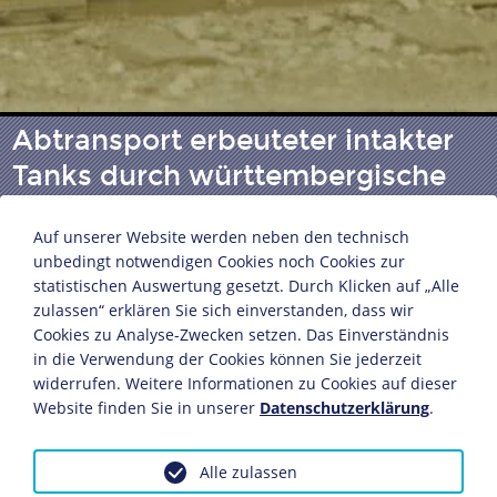
Abtransport erbeuteter intakter
Tanks durch württembergische
Truppen
Auf unserer Website werden neben den technisch
unbedingt notwendigen Cookies noch Cookies zur
statistischen Auswertung gesetzt. Durch Klicken auf „Alle
Deutsche Soldaten transportieren einen englischen
zulassen“ erklären Sie sich einverstanden, dass wir
Panzer mit der Eisenbahn
Cookies zu Analyse-Zwecken setzen. Das Einverständnis
Bild- und Filmamt (Bufa)
in die Verwendung der Cookies können Sie jederzeit
1917/1918
widerrufen. Weitere Informationen zu Cookies auf dieser
11,7 x 15,9 cm
Website finden Sie in unserer
Datenschutzerklärung
.
Bildnachweis: Deutsches Historisches Museum,
Berlin
Alle zulassen
Inv.-Nr.: BA 2014/352