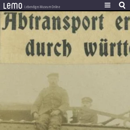
l
e
m
o
Lebendiges Museum Online
ZEITSTRAHL
THEMEN
ZEITZEUGEN
BESTAND
LERNEN
PROJEKT