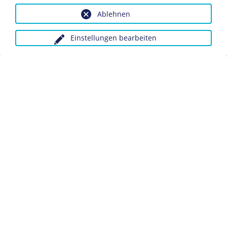
Ablehnen
Dieses Objekt ist eingebunden in folgende LeMO-Seite:
Tanks (Panzer)
Einstellungen bearbeiten
Anfragen wegen Bildvorlagen bitte unter Angabe des
Verwendungszwecks an:
fotoservice@dhm.de
Schlagwörter:
Krieg
Tank
Kriegsgerät
Kriegsbeute
Westfront
Datenschutz
Kontakt
Impressum