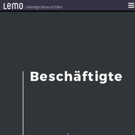
l
e
m
o
Lebendiges Museum Online
ZEITSTRAHL
THEMEN
ZEITZEUGEN
BESTAND
LERNEN
PROJEKT