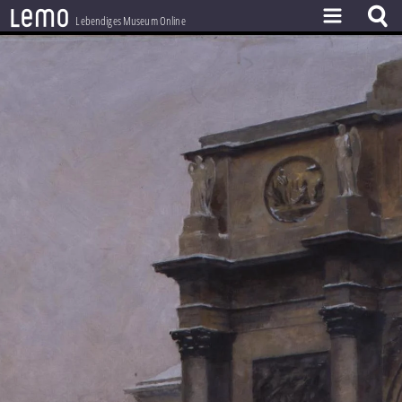
l
e
m
o
Lebendiges Museum Online
ZEITSTRAHL
THEMEN
ZEITZEUGEN
BESTAND
LERNEN
PROJEKT